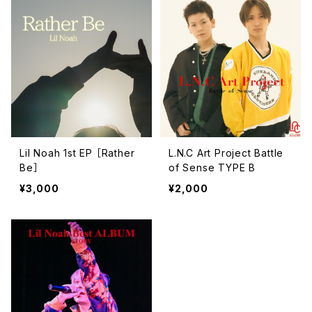
Lil Noah 1st EP ［Rather
L.N.C Art Project Battle
Be］
of Sense TYPE B
¥3,000
¥2,000