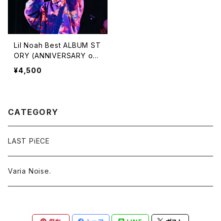
Lil Noah Best ALBUM ST
ORY (ANNIVERSARY on
e-man LiveDVD付き)
¥4,500
CATEGORY
LAST PiECE
Varia Noise.